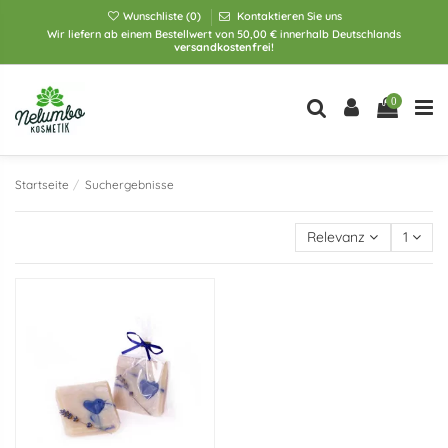
Wunschliste (
0
)
Kontaktieren Sie uns
Wir liefern ab einem Bestellwert von 50,00 € innerhalb Deutschlands
versandkostenfrei!
0
Startseite
Suchergebnisse
Relevanz
1