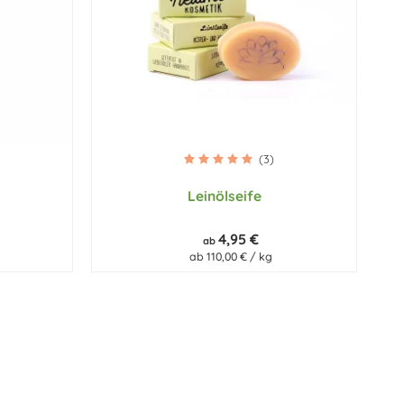
(3)
Leinölseife
4,95 €
ab
ab 110,00 € / kg