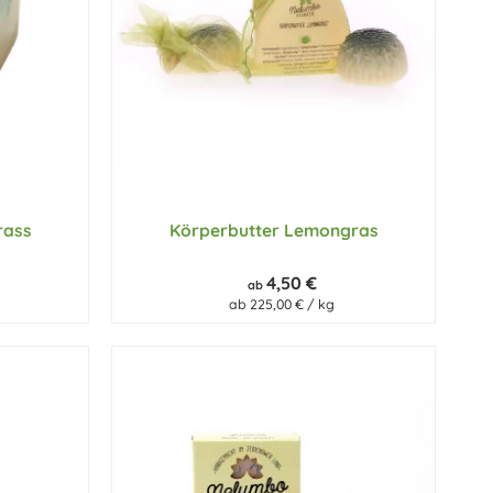
rass
Körperbutter Lemongras
4,50 €
ab
ab 225,00 € / kg