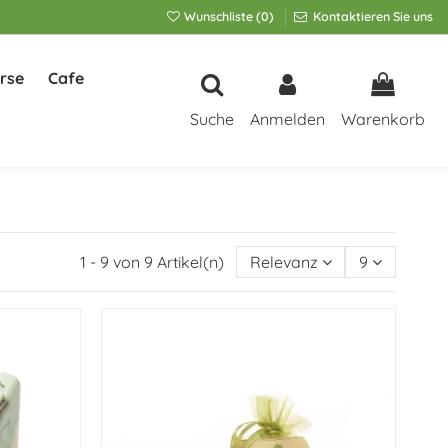
Wunschliste (
0
)
Kontaktieren Sie uns
rse
Cafe
Suche
Anmelden
Warenkorb
1 - 9 von 9 Artikel(n)
Relevanz
9