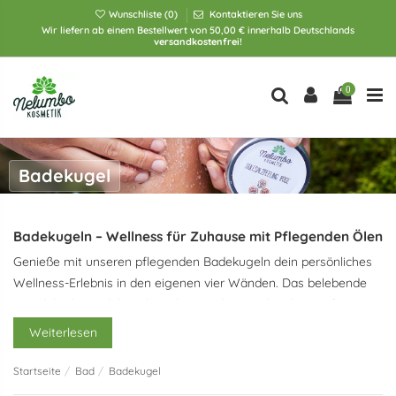
Wunschliste (
0
)
Kontaktieren Sie uns
Wir liefern ab einem Bestellwert von 50,00 € innerhalb Deutschlands
versandkostenfrei!
0
Badekugel
Badekugeln – Wellness für Zuhause mit Pflegenden Ölen
Genieße mit unseren pflegenden Badekugeln dein persönliches
Wellness-Erlebnis in den eigenen vier Wänden. Das belebende
Sprudeln der Badekugeln wirkt revitalisierend und sorgt für ein
erfrischendes Badeerlebnis. Gleichzeitig verwöhnen hochwertige
Weiterlesen
Öle deine Haut, machen sie wunderbar weich und geschmeidig.
Startseite
Bad
Badekugel
Sprudelbäder für Gute Laune