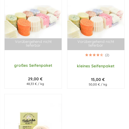
Haut und unterstützen die natürliche Hautbarriere. Das Solesalz
hilft, die Haut zu beruhigen, und die wertvollen pflanzlichen Öle
fördern die Regeneration. Die hohe Konzentration von Solesalz
sorgt für ein unverwechselbares, erfrischendes Pflegegefühl.
Entdecke die wohltuende Kraft von Solesalz
Vorübergehend nicht
Vorübergehend nicht
Möchtest du mehr über die Vorteile von Solesalz erfahren? In
lieferbar
lieferbar
unserem
Blogbeitrag „Entdecke die wohltuende Kraft von
(2)
Solesalz“
teilen wir alle wichtigen Informationen zu diesem
großes Seifenpaket
besonderen Inhaltsstoff und wie er die Hautpflege
kleines Seifenpaket
revolutionieren kann.
29,00 €
15,00 €
48,33 € / kg
50,00 € / kg