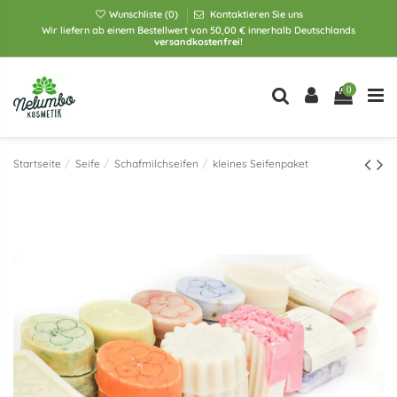
Wunschliste (
0
)
Kontaktieren Sie uns
Wir liefern ab einem Bestellwert von 50,00 € innerhalb Deutschlands
versandkostenfrei!
0
Startseite
Seife
Schafmilchseifen
kleines Seifenpaket