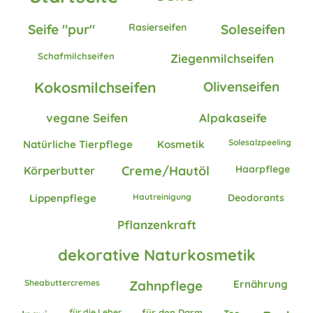
Rasierseifen
Seife "pur"
Soleseifen
Schafmilchseifen
Ziegenmilchseifen
Olivenseifen
Kokosmilchseifen
vegane Seifen
Alpakaseife
Solesalzpeeling
Natürliche Tierpflege
Kosmetik
Creme/Hautöl
Haarpflege
Körperbutter
Hautreinigung
Deodorants
Lippenpflege
Pflanzenkraft
dekorative Naturkosmetik
Sheabuttercremes
Zahnpflege
Ernährung
für die Leber
für den Darm