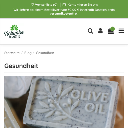
Wunschliste (
0
)
Kontaktieren Sie uns
Wir liefern ab einem Bestellwert von 50,00 € innerhalb Deutschlands
versandkostenfrei!
0
Startseite
Blog
Gesundheit
Gesundheit