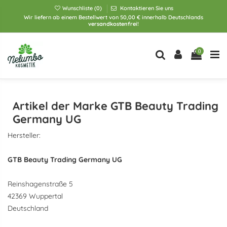
Wunschliste (
0
)
Kontaktieren Sie uns
Wir liefern ab einem Bestellwert von 50,00 € innerhalb Deutschlands
versandkostenfrei!
0
Artikel der Marke GTB Beauty Trading
Germany UG
Hersteller:
GTB Beauty Trading Germany UG
Reinshagenstraße 5
42369 Wuppertal
Deutschland