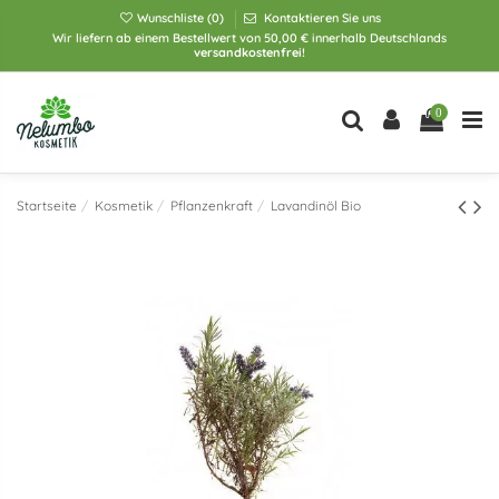
Wunschliste (
0
)
Kontaktieren Sie uns
Wir liefern ab einem Bestellwert von 50,00 € innerhalb Deutschlands
versandkostenfrei!
0
Startseite
Kosmetik
Pflanzenkraft
Lavandinöl Bio