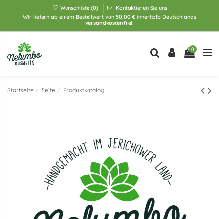
Wunschliste (
0
)
Kontaktieren Sie uns
Wir liefern ab einem Bestellwert von 50,00 € innerhalb Deutschlands
versandkostenfrei!
0
Startseite
Seife
Produktkatalog