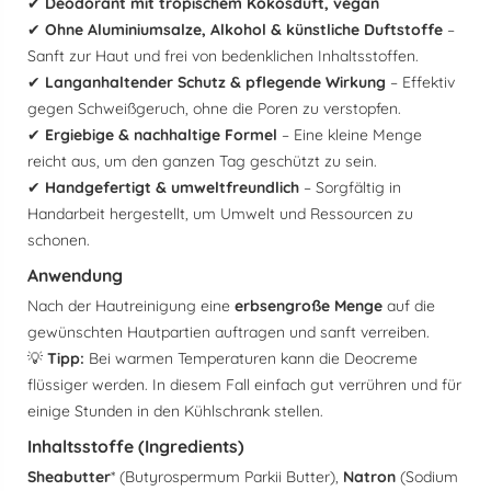
✔
Deodorant mit tropischem Kokosduft, vegan
✔
Ohne Aluminiumsalze, Alkohol & künstliche Duftstoffe
–
Sanft zur Haut und frei von bedenklichen Inhaltsstoffen.
✔
Langanhaltender Schutz & pflegende Wirkung
– Effektiv
gegen Schweißgeruch, ohne die Poren zu verstopfen.
✔
Ergiebige & nachhaltige Formel
– Eine kleine Menge
reicht aus, um den ganzen Tag geschützt zu sein.
✔
Handgefertigt & umweltfreundlich
– Sorgfältig in
Handarbeit hergestellt, um Umwelt und Ressourcen zu
schonen.
Anwendung
Nach der Hautreinigung eine
erbsengroße Menge
auf die
gewünschten Hautpartien auftragen und sanft verreiben.
💡
Tipp:
Bei warmen Temperaturen kann die Deocreme
flüssiger werden. In diesem Fall einfach gut verrühren und für
einige Stunden in den Kühlschrank stellen.
Inhaltsstoffe (Ingredients)
Sheabutter
* (Butyrospermum Parkii Butter),
Natron
(Sodium