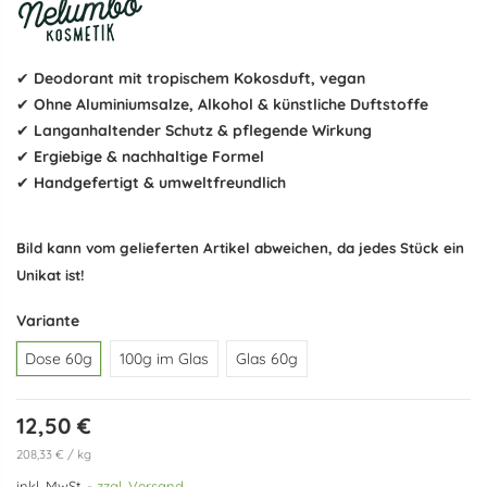
✔
Deodorant mit tropischem Kokosduft, vegan
✔
Ohne Aluminiumsalze, Alkohol & künstliche Duftstoffe
✔
Langanhaltender Schutz & pflegende Wirkung
✔
Ergiebige & nachhaltige Formel
✔
Handgefertigt & umweltfreundlich
Bild kann vom gelieferten Artikel abweichen, da jedes Stück ein
Unikat ist!
Variante
Dose 60g
100g im Glas
Glas 60g
12,50 €
208,33 € / kg
inkl. MwSt.
zzgl. Versand