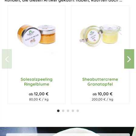
Kunden, die diesen Artikel gekauft haben, kauften auch ...
Solesalzpeeling
Sheabuttercreme
Ringelblume
Granatapfel
12,00 €
10,00 €
ab
ab
80,00 € / kg
200,00 € / kg