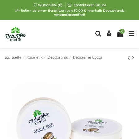
Wunschliste (
0
)
Kontaktieren Sie uns
Wir liefern ab einem Bestellwert von 50,00 € innerhalb Deutschlands
versandkostenfrei!
0
Startseite
Kosmetik
Deodorants
Deocreme Cocos