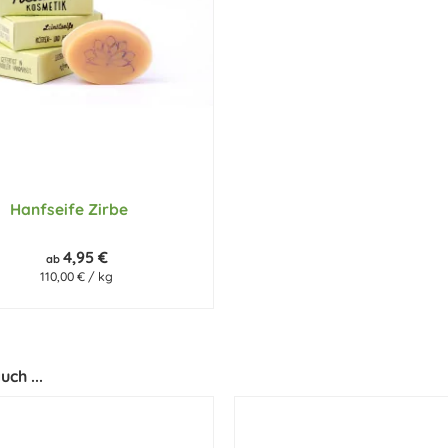
Hanfseife Zirbe
4,95 €
ab
110,00 € / kg
ch ...