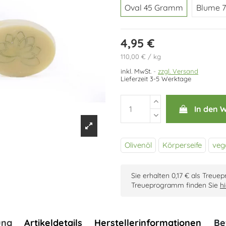
Oval 45 Gramm
Blume 
4,95 €
110,00 € / kg
inkl. MwSt.
zzgl. Versand
Lieferzeit 3-5 Werktage
In den 
Olivenöl
Körperseife
veg
Sie erhalten 0,17 € als Treue
Treueprogramm finden Sie
hi
ung
Artikeldetails
Herstellerinformationen
Be