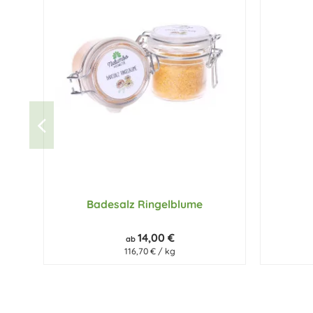
Badesalz Ringelblume
14,00 €
ab
116,70 € / kg