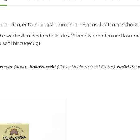
r heilenden, entzündungshemmenden Eigenschaften geschätzt.
ie wertvollen Bestandteile des Olivenöls erhalten und komme
ussöl hinzugefügt.
Wasser
(Aqua),
Kokosnussöl*
(Cocos Nucifera Seed Butter),
NaOH
(Sodi