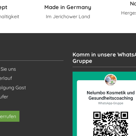
N
ept
Made in Germany
Herges
altigkeit
Im Jerichower Land
Komm in unsere Whats
Gruppe
 Sie uns
erlauf
olgung Gast
ufer
errufen