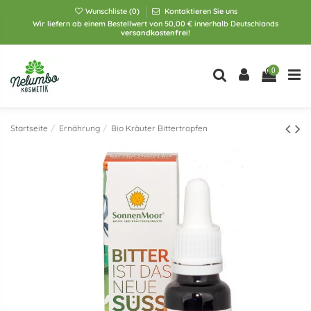
Wunschliste (
0
)
Kontaktieren Sie uns
Wir liefern ab einem Bestellwert von 50,00 € innerhalb Deutschlands
versandkostenfrei!
0
Startseite
Ernährung
Bio Kräuter Bittertropfen