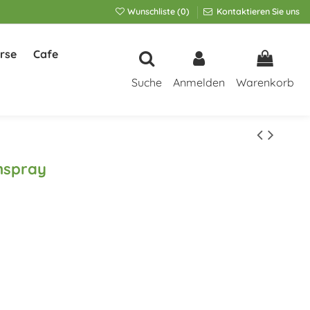
Wunschliste (
0
)
Kontaktieren Sie uns
rse
Cafe
Suche
Anmelden
Warenkorb
mspray