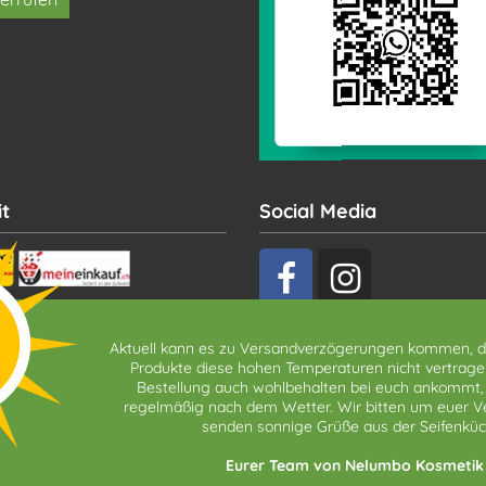
t
Social Media
Aktuell kann es zu Versandverzögerungen kommen, da
Produkte diese hohen Temperaturen nicht vertrage
Bestellung auch wohlbehalten bei euch ankommt,
regelmäßig nach dem Wetter. Wir bitten um euer V
senden sonnige Grüße aus der Seifenküc
*Alle hier genannten Preise verstehen sich inkl.
Streichpreise entsprechen dem UVP des Herstellers 
Eurer Team von Nelumbo Kosmetik
Willkommensgutschein - Nicht kom