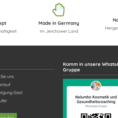
N
ept
Made in Germany
Herges
altigkeit
Im Jerichower Land
Komm in unsere Whats
Gruppe
 Sie uns
erlauf
olgung Gast
ufer
errufen