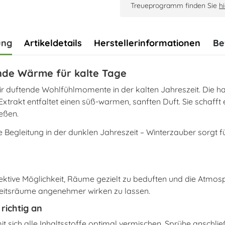
Treueprogramm finden Sie
hi
ung
Artikeldetails
Herstellerinformationen
Be
nde Wärme für kalte Tage
r duftende Wohlfühlmomente in der kalten Jahreszeit. Die ha
rakt entfaltet einen süß-warmen, sanften Duft. Sie schafft
eßen.
 Begleitung in der dunklen Jahreszeit – Winterzauber sorgt
fektive Möglichkeit, Räume gezielt zu beduften und die Atmo
eitsräume angenehmer wirken zu lassen.
ichtig an
 sich alle Inhaltsstoffe optimal vermischen. Sprühe anschl