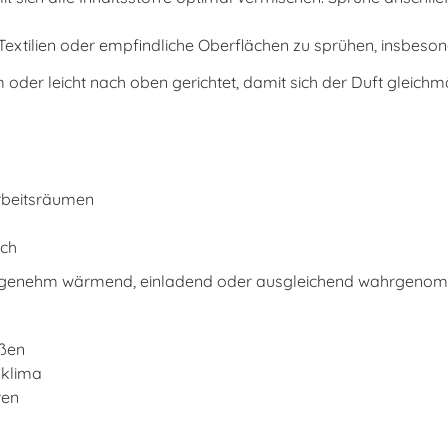
extilien oder empfindliche Oberflächen zu sprühen, insbesond
er leicht nach oben gerichtet, damit sich der Duft gleichmä
rbeitsräumen
ich
angenehm wärmend, einladend oder ausgleichend wahrgeno
ößen
mklima
ren