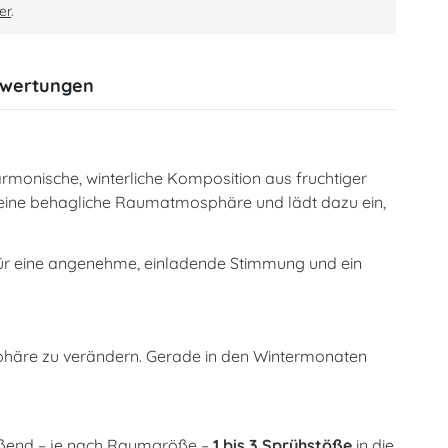
er
.
wertungen
rmonische, winterliche Komposition aus fruchtiger
 eine behagliche Raumatmosphäre und lädt dazu ein,
 für eine angenehme, einladende Stimmung und ein
sphäre zu verändern. Gerade in den Wintermonaten
ießend – je nach Raumgröße –
1 bis 3 Sprühstöße
in die